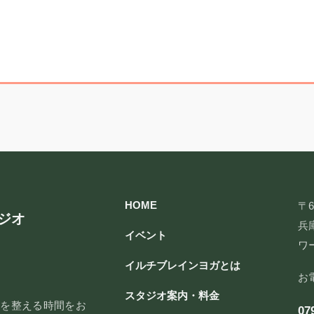
HOME
〒6
ジオ
兵庫
イベント
ワ
イルチブレインヨガとは
お
スタジオ案内・料金
脳を整える時間をお
07