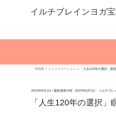
コ
ナ
ン
ビ
イルチブレインヨガ宝
テ
ゲ
ン
ー
ツ
シ
へ
ョ
ス
ン
キ
に
ッ
移
プ
動
HOME
インフォメーション
「人生120年の選択」瞑
2025年8月1日
/ 最終更新日時 :
2025年8月1日
イルチブレ
「人生120年の選択」