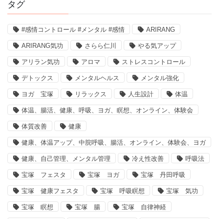
タグ
#感情コントロール #メンタル #感情
ARIRANG
ARIRANG気功
さらら仁川
やる気アップ
アリラン気功
アロマ
ストレスコントロール
デトックス
メンタルヘルス
メンタル強化
ヨガ 宝塚
リラックス
人生設計
体温
体温、腸活、健康、呼吸、ヨガ、瞑想、オンライン、体験会
体質改善
健康
健康、体温アップ、中脘呼吸、腸活、オンライン、体験会、ヨガ
健康、自己管理、メンタル管理
冷え性改善
呼吸法
宝塚 フェスタ
宝塚 ヨガ
宝塚 丹田呼吸
宝塚 健康フェスタ
宝塚 呼吸瞑想
宝塚 気功
宝塚 瞑想
宝塚 腸
宝塚 自律神経