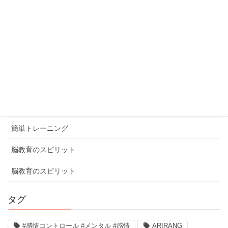
カテゴリー
ブログ
体験談
健康ミニ知識
健康ミニ知識
口コミ
簡単トレーニング
脳教育のスピリット
脳教育のスピリット
タグ
#感情コントロール #メンタル #感情
ARIRANG