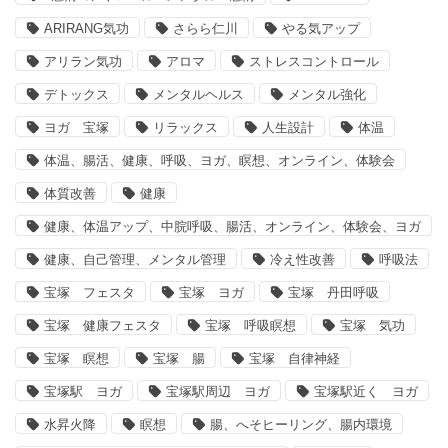
ARIRANG気功
さらら仁川
やる気アップ
アリラン気功
アロマ
ストレスコントロール
デトックス
メンタルヘルス
メンタル強化
ヨガ 宝塚
リラックス
人生設計
体温
体温、腸活、健康、呼吸、ヨガ、瞑想、オンライン、体験会
体質改善
健康
健康、体温アップ、中脘呼吸、腸活、オンライン、体験会、ヨガ
健康、自己管理、メンタル管理
冷え性改善
呼吸法
宝塚 フェスタ
宝塚 ヨガ
宝塚 丹田呼吸
宝塚 健康フェスタ
宝塚 呼吸瞑想
宝塚 気功
宝塚 瞑想
宝塚 腸
宝塚 自律神経
宝塚駅 ヨガ
宝塚駅周辺 ヨガ
宝塚駅近く ヨガ
水昇火降
瞑想
腸、へそヒーリング、腸内環境