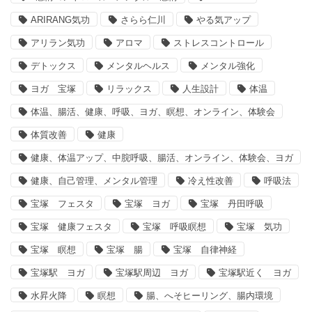
ARIRANG気功
さらら仁川
やる気アップ
アリラン気功
アロマ
ストレスコントロール
デトックス
メンタルヘルス
メンタル強化
ヨガ 宝塚
リラックス
人生設計
体温
体温、腸活、健康、呼吸、ヨガ、瞑想、オンライン、体験会
体質改善
健康
健康、体温アップ、中脘呼吸、腸活、オンライン、体験会、ヨガ
健康、自己管理、メンタル管理
冷え性改善
呼吸法
宝塚 フェスタ
宝塚 ヨガ
宝塚 丹田呼吸
宝塚 健康フェスタ
宝塚 呼吸瞑想
宝塚 気功
宝塚 瞑想
宝塚 腸
宝塚 自律神経
宝塚駅 ヨガ
宝塚駅周辺 ヨガ
宝塚駅近く ヨガ
水昇火降
瞑想
腸、へそヒーリング、腸内環境