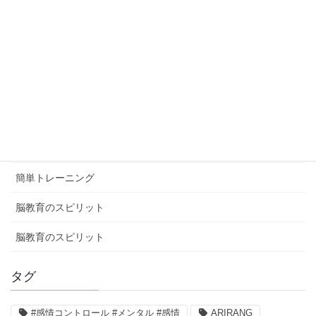
カテゴリー
ブログ
体験談
健康ミニ知識
健康ミニ知識
口コミ
簡単トレーニング
脳教育のスピリット
脳教育のスピリット
タグ
#感情コントロール #メンタル #感情
ARIRANG