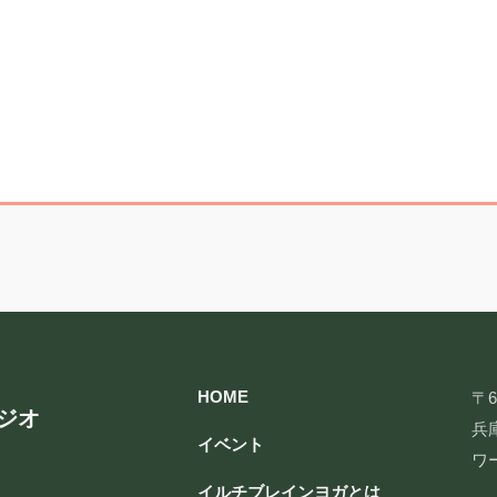
HOME
〒6
ジオ
兵庫
イベント
ワ
イルチブレインヨガとは