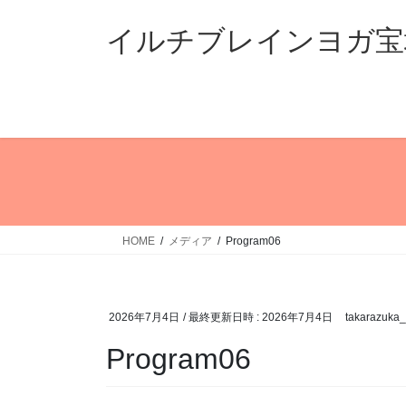
コ
ナ
ン
ビ
イルチブレインヨガ宝
テ
ゲ
ン
ー
ツ
シ
へ
ョ
ス
ン
キ
に
ッ
移
プ
動
HOME
メディア
Program06
2026年7月4日
/ 最終更新日時 :
2026年7月4日
takarazuka
Program06