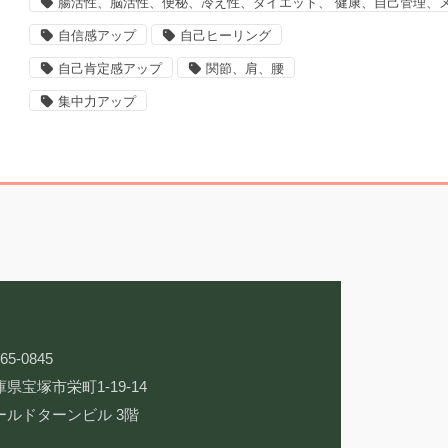
腸活性、脳活性、便秘、冷え性、ダイエット、 健康、自己管理、
自信感アップ
自己ヒーリング
自己肯定感アップ
関節、肩、腰
集中力アップ
65-0845
県宝塚市栄町1-19-14
ールドターンビル 3階