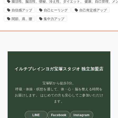
腸活性、脳活性、便秘、冷え性、ダイエット、 健康、自己管理、メ
自信感アップ
自己ヒーリング
自己肯定感アップ
関節、肩、腰
集中力アップ
イルチブレインヨガ宝塚スタジオ
独立加盟店
宝塚駅から徒歩3分。
呼吸・体操・瞑想を通して、体・心・脳を整える時間を
お届けします。 はじめての方も安心してご参加いただけ
ます。
LINE
Facebook
Instagram