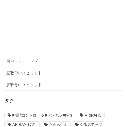
ブログ
体験談
健康ミニ知識
健康ミニ知識
口コミ
簡単トレーニング
脳教育のスピリット
脳教育のスピリット
タグ
#感情コントロール #メンタル #感情
ARIRANG
ARIRANG気功
さらら仁川
やる気アップ