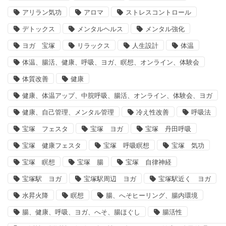
アリラン気功
アロマ
ストレスコントロール
デトックス
メンタルヘルス
メンタル強化
ヨガ 宝塚
リラックス
人生設計
体温
体温、腸活、健康、呼吸、ヨガ、瞑想、オンライン、体験会
体質改善
健康
健康、体温アップ、中脘呼吸、腸活、オンライン、体験会、ヨガ
健康、自己管理、メンタル管理
冷え性改善
呼吸法
宝塚 フェスタ
宝塚 ヨガ
宝塚 丹田呼吸
宝塚 健康フェスタ
宝塚 呼吸瞑想
宝塚 気功
宝塚 瞑想
宝塚 腸
宝塚 自律神経
宝塚駅 ヨガ
宝塚駅周辺 ヨガ
宝塚駅近く ヨガ
水昇火降
瞑想
腸、へそヒーリング、腸内環境
腸、健康、呼吸、ヨガ、へそ、腸ほぐし
腸活性