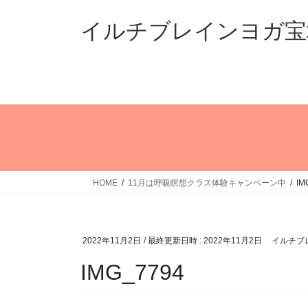
コ
ナ
ン
ビ
イルチブレインヨガ宝
テ
ゲ
ン
ー
ツ
シ
へ
ョ
ス
ン
キ
に
ッ
移
プ
動
HOME
11月は呼吸瞑想クラス体験キャンペーン中
IM
2022年11月2日
/ 最終更新日時 :
2022年11月2日
イルチブ
IMG_7794