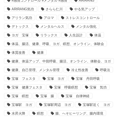
#感情コントロール #メンタル #感情
ARIRANG
ARIRANG気功
さらら仁川
やる気アップ
アリラン気功
アロマ
ストレスコントロール
デトックス
メンタルヘルス
メンタル強化
ヨガ 宝塚
リラックス
人生設計
体温
体温、腸活、健康、呼吸、ヨガ、瞑想、オンライン、体験会
体質改善
健康
健康、体温アップ、中脘呼吸、腸活、オンライン、体験会、ヨガ
健康、自己管理、メンタル管理
冷え性改善
呼吸法
宝塚 フェスタ
宝塚 ヨガ
宝塚 丹田呼吸
宝塚 健康フェスタ
宝塚 呼吸瞑想
宝塚 気功
宝塚 瞑想
宝塚 腸
宝塚 自律神経
宝塚駅 ヨガ
宝塚駅周辺 ヨガ
宝塚駅近く ヨガ
水昇火降
瞑想
腸、へそヒーリング、腸内環境