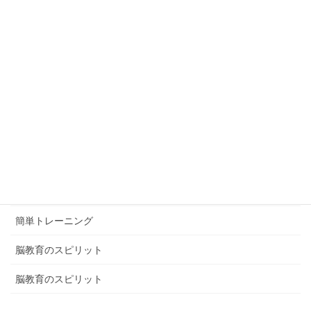
カテゴリー
ブログ
体験談
健康ミニ知識
健康ミニ知識
口コミ
簡単トレーニング
脳教育のスピリット
脳教育のスピリット