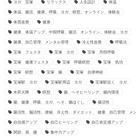
ヨガ 宝塚
リラックス
人生設計
体温
体温、腸活、健康、呼吸、ヨガ、瞑想、オンライン、体験会
体質改善
健康
健康、体温アップ、中脘呼吸、腸活、オンライン、体験会、ヨガ
健康、自己管理、メンタル管理
冷え性改善
呼吸法
宝塚 フェスタ
宝塚 ヨガ
宝塚 丹田呼吸
宝塚 健康フェスタ
宝塚 呼吸瞑想
宝塚 気功
宝塚 瞑想
宝塚 腸
宝塚 自律神経
宝塚駅 ヨガ
宝塚駅周辺 ヨガ
宝塚駅近く ヨガ
水昇火降
瞑想
腸、へそヒーリング、腸内環境
腸、健康、呼吸、ヨガ、へそ、腸ほぐし
腸活性
腸活性、脳活性、便秘、冷え性、ダイエット、 健康、自己管理、メ
自信感アップ
自己ヒーリング
自己肯定感アップ
関節、肩、腰
集中力アップ