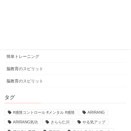
体験談
健康ミニ知識
健康ミニ知識
口コミ
簡単トレーニング
脳教育のスピリット
脳教育のスピリット
タグ
#感情コントロール #メンタル #感情
ARIRANG
ARIRANG気功
さらら仁川
やる気アップ