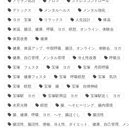
アリラン気功
アロマ
ストレスコントロール
デトックス
メンタルヘルス
メンタル強化
ヨガ 宝塚
リラックス
人生設計
体温
体温、腸活、健康、呼吸、ヨガ、瞑想、オンライン、体験会
体質改善
健康
健康、体温アップ、中脘呼吸、腸活、オンライン、体験会、ヨガ
健康、自己管理、メンタル管理
冷え性改善
呼吸法
宝塚 フェスタ
宝塚 ヨガ
宝塚 丹田呼吸
宝塚 健康フェスタ
宝塚 呼吸瞑想
宝塚 気功
宝塚 瞑想
宝塚 腸
宝塚 自律神経
宝塚駅 ヨガ
宝塚駅周辺 ヨガ
宝塚駅近く ヨガ
水昇火降
瞑想
腸、へそヒーリング、腸内環境
腸、健康、呼吸、ヨガ、へそ、腸ほぐし
腸活性
腸活性、脳活性、便秘、冷え性、ダイエット、 健康、自己管理、メ