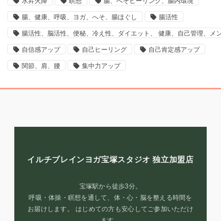
水昇火降
瞑想
腸、へそヒーリング、腸内環境
腸、健康、呼吸、ヨガ、へそ、腸ほぐし
腸活性
腸活性、脳活性、便秘、冷え性、ダイエット、 健康、自己管理、メ
自信感アップ
自己ヒーリング
自己肯定感アップ
関節、肩、腰
集中力アップ
イルチブレインヨガ宝塚スタジオ
独立加盟店
宝塚駅から徒歩3分。
呼吸・体操・瞑想を通して、体・心・脳を整える時間を
お届けします。 はじめての方も安心してご参加いただけ
ます。