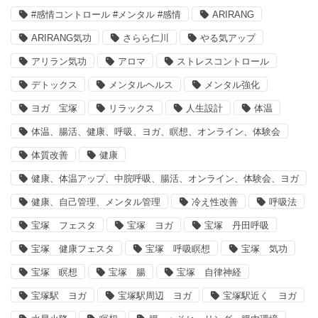
#感情コントロール #メンタル #感情
ARIRANG
ARIRANG気功
さらら仁川
やる気アップ
アリラン気功
アロマ
ストレスコントロール
デトックス
メンタルヘルス
メンタル強化
ヨガ 宝塚
リラックス
人生設計
体温
体温、腸活、健康、呼吸、ヨガ、瞑想、オンライン、体験会
体質改善
健康
健康、体温アップ、中脘呼吸、腸活、オンライン、体験会、ヨガ
健康、自己管理、メンタル管理
冷え性改善
呼吸法
宝塚 フェスタ
宝塚 ヨガ
宝塚 丹田呼吸
宝塚 健康フェスタ
宝塚 呼吸瞑想
宝塚 気功
宝塚 瞑想
宝塚 腸
宝塚 自律神経
宝塚駅 ヨガ
宝塚駅周辺 ヨガ
宝塚駅近く ヨガ