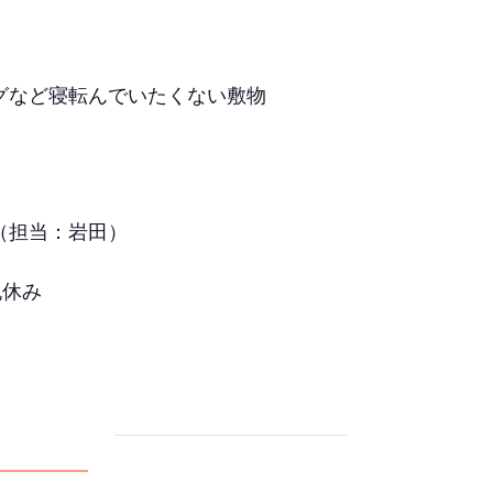
グなど寝転んでいたくない敷物
（担当：岩田）
祝休み