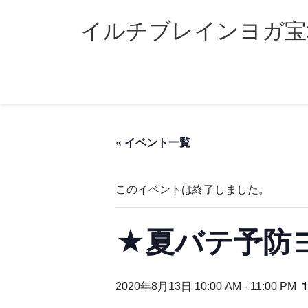
コ
ナ
ン
ビ
イルチブレインヨガ宝
テ
ゲ
ン
ー
ツ
シ
へ
ョ
ス
ン
キ
に
ッ
移
« イベント一覧
プ
動
このイベントは終了しました。
★夏バテ予防
2020年8月13日 10:00 AM
-
11:00 PM