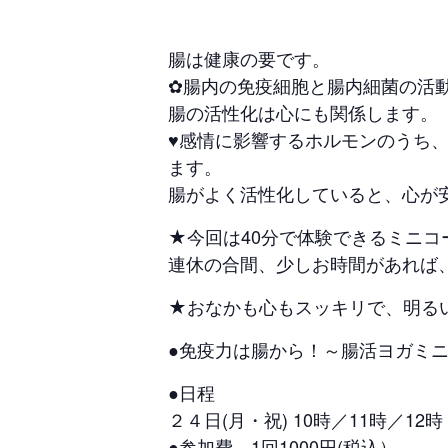
腸は健康の要です。
✿腸内の免疫細胞と腸内細菌の活動
腸の活性化は心にも関係します。
♥感情に影響するホルモンのうち、
ます。
腸がよく活性化していると、心が
★今回は40分で体験できるミニコ
連休の合間、少しお時間があれば
★おなかも心もスッキリで、明る
●免疫力は腸から！～腸活ヨガミニ
●日程
２４日(月・祝) 10時／11時／12時
●参加費 1回1000円(税込）