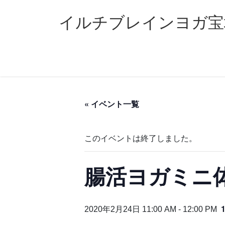
コ
ナ
ン
ビ
イルチブレインヨガ宝
テ
ゲ
ン
ー
ツ
シ
へ
ョ
ス
ン
キ
に
ッ
移
« イベント一覧
プ
動
このイベントは終了しました。
腸活ヨガミニ体
2020年2月24日 11:00 AM
-
12:00 PM