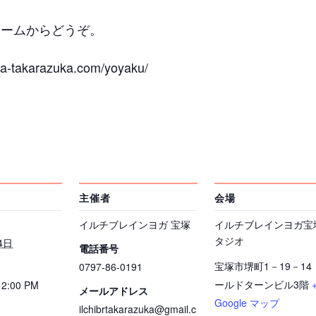
ォームからどうぞ。
-takarazuka.com/yoyaku/
主催者
会場
イルチブレインヨガ 宝塚
イルチブレインヨガ宝
タジオ
4日
電話番号
宝塚市堺町1－19－14
0797-86-0191
ールドターンビル3階
12:00 PM
メールアドレス
Google マップ
ilchibrtakarazuka@gmail.c