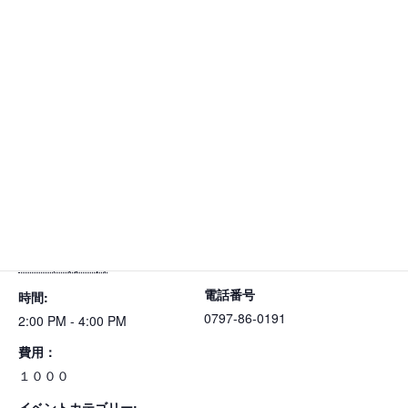
Facebook
X
カレンダーに追加
詳細
主催者
日付:
イルチブレインヨガ宝塚ス
タジオ
2015年6月28日
電話番号
時間:
0797-86-0191
2:00 PM - 4:00 PM
費用：
１０００
イベントカテゴリー: