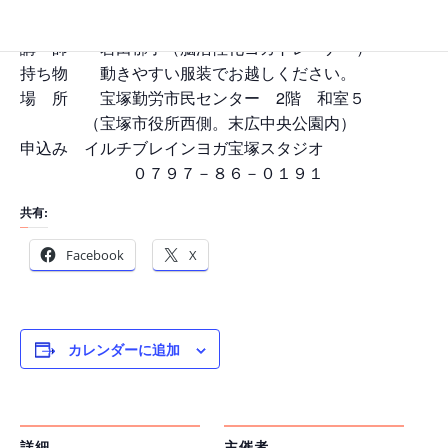
参加費 １０００円（税込）
講 師 岩田郁子（脳活性化ヨガトレーナー）
持ち物 動きやすい服装でお越しください。
場 所 宝塚勤労市民センター 2階 和室５
（宝塚市役所西側。末広中央公園内）
申込み イルチブレインヨガ宝塚スタジオ
０７９７－８６－０１９１
共有:
Facebook
X
カレンダーに追加
詳細
主催者