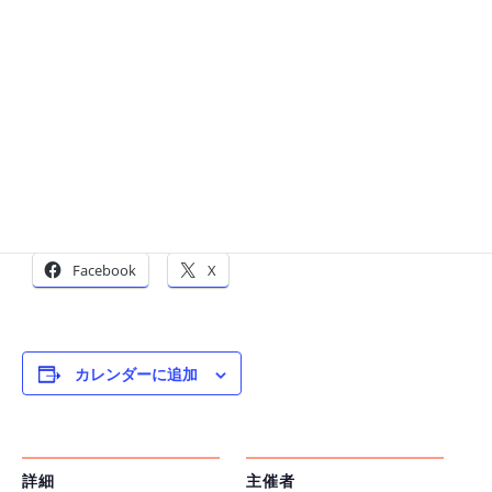
級、へそトレーナー）
参加費 1回1000円(税込）
場所・申込先 イルチブレインヨガ宝塚スタジオ
０７９７－８６－０１９１
宝塚市栄町1－19－14 ワールドターンビ
ル3階
共有:
Facebook
X
カレンダーに追加
詳細
主催者